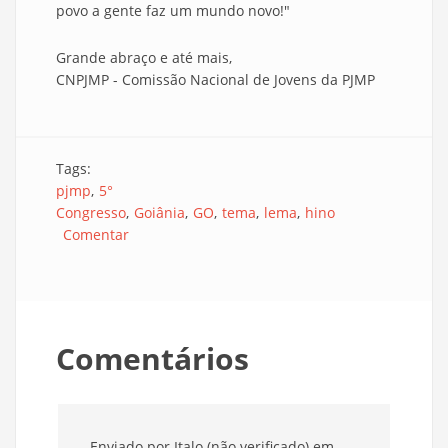
povo a gente faz um mundo novo!"
Grande abraço e até mais,
CNPJMP - Comissão Nacional de Jovens da PJMP
Tags:
pjmp
5°
Congresso
Goiânia
GO
tema
lema
hino
Comentar
Comentários
Enviado por
Italo (não verificado)
em