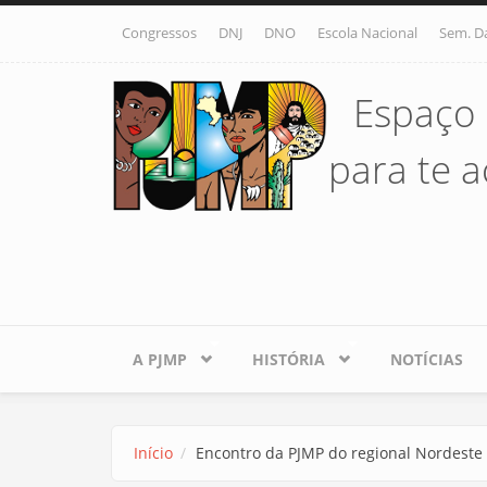
Pular para o conteúdo principal
Congressos
DNJ
DNO
Escola Nacional
Sem. D
Espaço 
para te ac
A PJMP
HISTÓRIA
NOTÍCIAS
Início
Encontro da PJMP do regional Nordeste