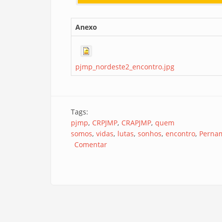
Anexo
pjmp_nordeste2_encontro.jpg
Tags:
pjmp
CRPJMP
CRAPJMP
quem
somos
vidas
lutas
sonhos
encontro
Perna
Comentar