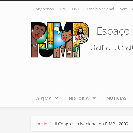
Pular para o conteúdo principal
Congressos
DNJ
DNO
Escola Nacional
Sem. D
Espaço 
para te ac
A PJMP
HISTÓRIA
NOTÍCIAS
Início
III Congresso Nacional da PJMP - 2009