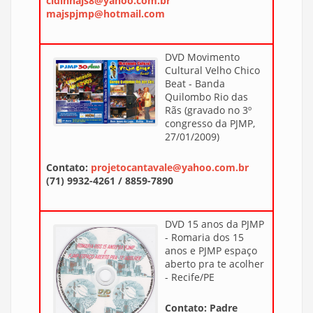
cidinhajs8@yahoo.com.br
majspjmp@hotmail.com
DVD Movimento
Cultural Velho Chico
Beat - Banda
Quilombo Rio das
Rãs (gravado no 3º
congresso da PJMP,
27/01/2009)
Contato:
projetocantavale@yahoo.com.br
(71) 9932-4261 / 8859-7890
DVD 15 anos da PJMP
- Romaria dos 15
anos e PJMP espaço
aberto pra te acolher
- Recife/PE
Contato: Padre