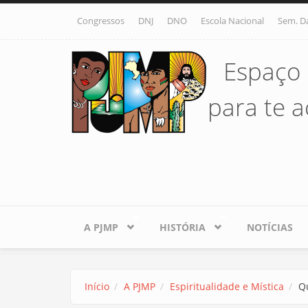
Pular para o conteúdo principal
Congressos
DNJ
DNO
Escola Nacional
Sem. D
Espaço 
para te ac
A PJMP
HISTÓRIA
NOTÍCIAS
Início
A PJMP
Espiritualidade e Mística
Qu