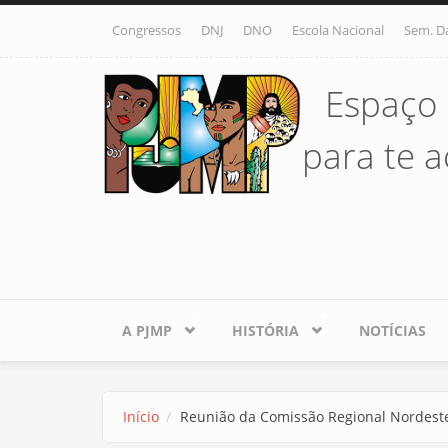
Pular para o conteúdo principal
Congressos
DNJ
DNO
Escola Nacional
Sem. D
Espaço 
para te ac
A PJMP
HISTÓRIA
NOTÍCIAS
Início
Reunião da Comissão Regional Nordeste