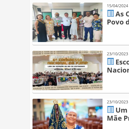
15/04/2024
As C
Povo 
23/10/2023
Esc
Nacio
23/10/2023
Um 
Mãe P