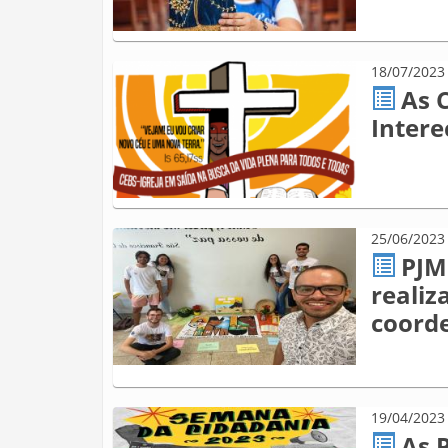
18/07/2023
As 
Intere
25/06/2023
PJM
realiz
coord
19/04/2023
As 