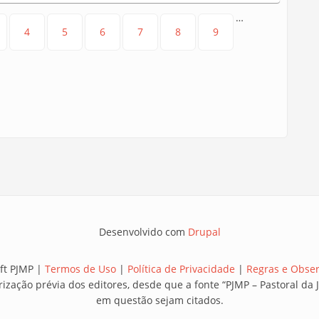
…
4
5
6
7
8
9
Desenvolvido com
Drupal
ft PJMP |
Termos de Uso
|
Política de Privacidade
|
Regras e Obse
rização prévia dos editores, desde que a fonte “PJMP – Pastoral d
em questão sejam citados.