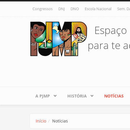
Pular para o conteúdo principal
Congressos
DNJ
DNO
Escola Nacional
Sem. D
Espaço 
para te ac
A PJMP
HISTÓRIA
NOTÍCIAS
Início
Notícias