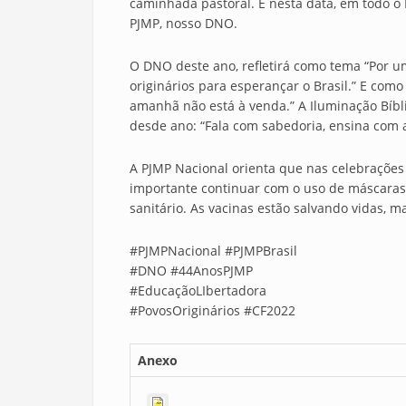
caminhada pastoral. E nesta data, em todo o 
PJMP, nosso DNO.
O DNO deste ano, refletirá como tema “Por u
originários para esperançar o Brasil.” E como
amanhã não está à venda.” A Iluminação Bí
desde ano: “Fala com sabedoria, ensina com a
A PJMP Nacional orienta que nas celebraçõe
importante continuar com o uso de máscaras,
sanitário. As vacinas estão salvando vidas, 
#PJMPNacional #PJMPBrasil
#DNO #44AnosPJMP
#EducaçãoLIbertadora
#PovosOriginários #CF2022
Anexo