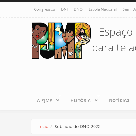
Pular para o conteúdo principal
Congressos
DNJ
DNO
Escola Nacional
Sem. D
Espaço 
para te ac
A PJMP
HISTÓRIA
NOTÍCIAS
Início
Subsídio do DNO 2022