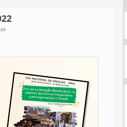
022
:59