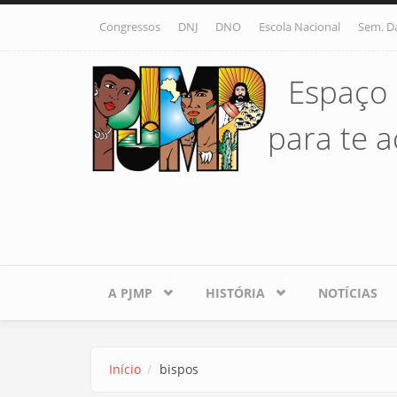
Pular para o conteúdo principal
Congressos
DNJ
DNO
Escola Nacional
Sem. D
Espaço 
para te ac
A PJMP
HISTÓRIA
NOTÍCIAS
Início
bispos