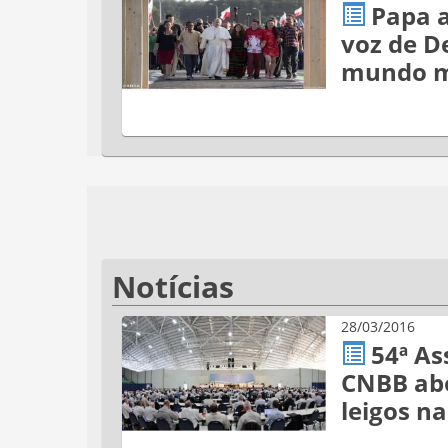
Papa 
voz de D
mundo m
Notícias
28/03/2016
54ª As
CNBB ab
leigos na