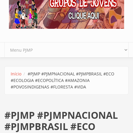
Início
#PJMP #PJMPNACIONAL #PJMPBRASIL #ECO
#ECOLOGIA #ECOPOLÍTICA #AMAZONIA
#POVOSINDIGENAS #FLORESTA #VIDA
#PJMP #PJMPNACIONAL
#PJMPBRASIL #ECO