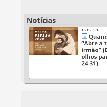
Notícias
12/10/2020
Quand
“Abre a 
irmão” (D
olhos pa
24 31)