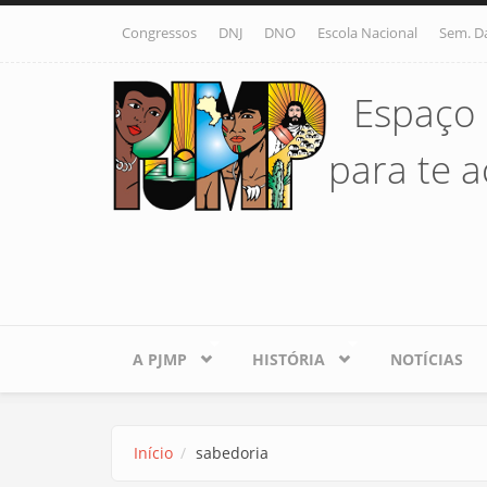
Pular para o conteúdo principal
Congressos
DNJ
DNO
Escola Nacional
Sem. D
Espaço 
para te ac
A PJMP
HISTÓRIA
NOTÍCIAS
Início
sabedoria