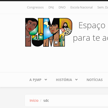
Pular para o conteúdo principal
Congressos
DNJ
DNO
Escola Nacional
Sem. D
Espaço 
para te ac
A PJMP
HISTÓRIA
NOTÍCIAS
Início
sdc