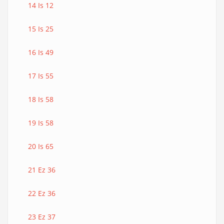
14 Is 12
15 Is 25
16 Is 49
17 Is 55
18 Is 58
19 Is 58
20 Is 65
21 Ez 36
22 Ez 36
23 Ez 37