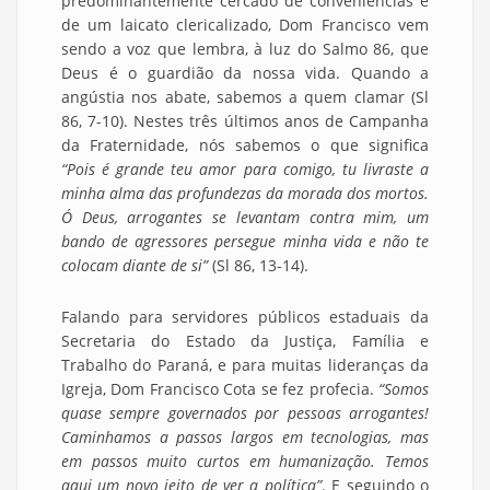
predominantemente cercado de conveniências e
de um laicato clericalizado, Dom Francisco vem
sendo a voz que lembra, à luz do Salmo 86, que
Deus é o guardião da nossa vida. Quando a
angústia nos abate, sabemos a quem clamar (Sl
86, 7-10). Nestes três últimos anos de Campanha
da Fraternidade, nós sabemos o que significa
“Pois é grande teu amor para comigo, tu livraste a
minha alma das profundezas da morada dos mortos.
Ó Deus, arrogantes se levantam contra mim, um
bando de agressores persegue minha vida e não te
colocam diante de si”
(Sl 86, 13-14).
Falando para servidores públicos estaduais da
Secretaria do Estado da Justiça, Família e
Trabalho do Paraná, e para muitas lideranças da
Igreja, Dom Francisco Cota se fez profecia.
“Somos
quase sempre governados por pessoas arrogantes!
Caminhamos a passos largos em tecnologias, mas
em passos muito curtos em humanização.
Temos
aqui um novo jeito de ver a política”
. E seguindo o