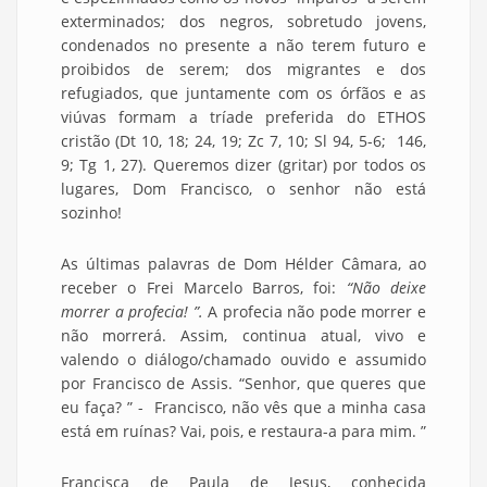
exterminados; dos negros, sobretudo jovens,
condenados no presente a não terem futuro e
proibidos de serem; dos migrantes e dos
refugiados, que juntamente com os órfãos e as
viúvas formam a tríade preferida do ETHOS
cristão (Dt 10, 18; 24, 19; Zc 7, 10; Sl 94, 5-6; 146,
9; Tg 1, 27). Queremos dizer (gritar) por todos os
lugares, Dom Francisco, o senhor não está
sozinho!
As últimas palavras de Dom Hélder Câmara, ao
receber o Frei Marcelo Barros, foi:
“Não deixe
morrer a profecia! ”.
A profecia não pode morrer e
não morrerá. Assim, continua atual, vivo e
valendo o diálogo/chamado ouvido e assumido
por Francisco de Assis. “Senhor, que queres que
eu faça? ” - Francisco, não vês que a minha casa
está em ruínas? Vai, pois, e restaura-a para mim. ”
Francisca de Paula de Jesus, conhecida