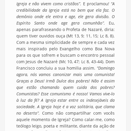
Igreja e não vivem como cristãos”.
E proclamou
! “A
credibilidade da Igreja está no bem que ela faz. O
demônio onde ele entra e age, ele gera divisão. O
Espírito Santo onde age gera comunhão”.
Eu,
apenas parafraseando o Profeta de Nazaré, diria:
quem tiver ouvidos ouça (Mt 13, 9; 11, 15; Lc 8, 8).
Com a mesma simplicidade de sempre e cada vez
mais inspirado pelo Evangelho como Boa Nova
para os que sofrem e buscam o encontro pessoal
com Jesus de Nazaré (Mc 10, 47; Lc 8, 43-44). Dom
Francisco concluiu a sua homilia assim.
“Domingo
agora, nós vamos canonizar mais uma comunista!
Graças a Deus! Irmã Dulce dos pobres! Não é assim
que estão chamando quem cuida dos pobres?
Comunistas? Esse comunismo é nosso! Vamos vive-lo
à luz da fé? A Igreja estar entre os indesejáveis da
sociedade. A Igreja hoje é a voz solitária, que clama
no deserto”.
Como não compartilhar com vocês
aquele momento de Igreja? Como calar-me, como
teólogo leigo, poeta e militante, diante da ação de