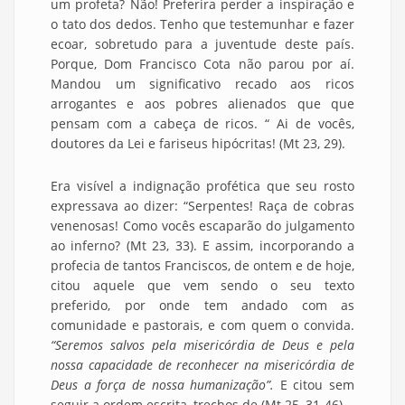
um profeta? Não! Preferira perder a inspiração e
o tato dos dedos. Tenho que testemunhar e fazer
ecoar, sobretudo para a juventude deste país.
Porque, Dom Francisco Cota não parou por aí.
Mandou um significativo recado aos ricos
arrogantes e aos pobres alienados que que
pensam com a cabeça de ricos. “ Ai de vocês,
doutores da Lei e fariseus hipócritas! (Mt 23, 29).
Era visível a indignação profética que seu rosto
expressava ao dizer: “Serpentes! Raça de cobras
venenosas! Como vocês escaparão do julgamento
ao inferno? (Mt 23, 33). E assim, incorporando a
profecia de tantos Franciscos, de ontem e de hoje,
citou aquele que vem sendo o seu texto
preferido, por onde tem andado com as
comunidade e pastorais, e com quem o convida.
“Seremos salvos pela misericórdia de Deus e pela
nossa capacidade de reconhecer na misericórdia de
Deus a força de nossa humanização”.
E citou sem
seguir a ordem escrita, trechos de (Mt 25, 31-46).