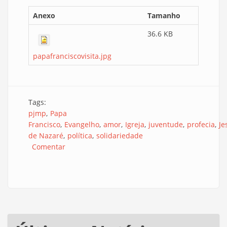
Anexo
Tamanho
36.6 KB
papafranciscovisita.jpg
Tags:
pjmp
Papa
Francisco
Evangelho
amor
Igreja
juventude
profecia
Je
de Nazaré
política
solidariedade
Comentar