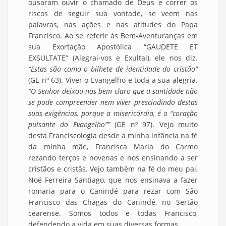
ousaram ouvir o chamado de Deus e correr os
riscos de seguir sua vontade, se veem nas
palavras, nas ações e nas atitudes do Papa
Francisco. Ao se referir às Bem-Aventuranças em
sua Exortação Apostólica “GAUDETE ET
EXSULTATE” (Alegrai-vos e Exultai), ele nos diz.
“Estas são como o bilhete de identidade do cristão”
(GE nº 63). Viver o Evangelho e toda a sua alegria.
“O Senhor deixou-nos bem claro que a santidade não
se pode compreender nem viver prescindindo destas
suas exigências, porque a misericórdia, é o “coração
pulsante do Evangelho””
(GE nº 97). Vejo muito
desta Franciscologia desde a minha infância na fé
da minha mãe, Francisca Maria do Carmo
rezando terços e novenas e nos ensinando a ser
cristãos e cristãs. Vejo também na fé do meu pai,
Noé Ferreira Santiago, que nos ensinava a fazer
romaria para o Canindé para rezar com São
Francisco das Chagas do Canindé, no Sertão
cearense. Somos todos e todas Francisco,
defendendo a vida em suas diversas formas.