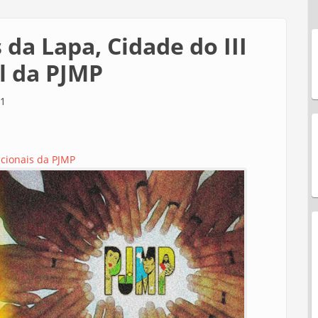
da Lapa, Cidade do III
l da PJMP
21
cionais da PJMP