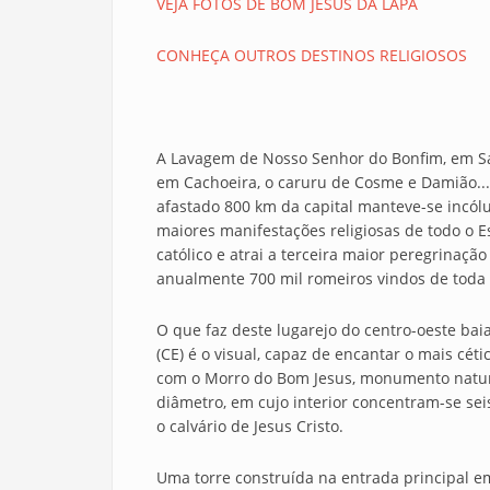
VEJA FOTOS DE BOM JESUS DA LAPA
CONHEÇA OUTROS DESTINOS RELIGIOSOS
A Lavagem de Nosso Senhor do Bonfim, em Sa
em Cachoeira, o caruru de Cosme e Damião...
afastado 800 km da capital manteve-se incó
maiores manifestações religiosas de todo o 
católico e atrai a terceira maior peregrinaçã
anualmente 700 mil romeiros vindos de toda 
O que faz deste lugarejo do centro-oeste bai
(CE) é o visual, capaz de encantar o mais céti
com o Morro do Bom Jesus, monumento natura
diâmetro, em cujo interior concentram-se s
o calvário de Jesus Cristo.
Uma torre construída na entrada principal e