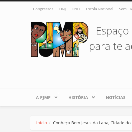
Pular para o conteúdo principal
Congressos
DNJ
DNO
Escola Nacional
Sem. D
Espaço 
para te ac
A PJMP
HISTÓRIA
NOTÍCIAS
Início
Conheça Bom Jesus da Lapa, Cidade do 