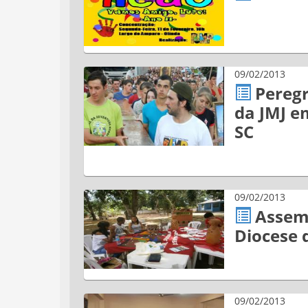
09/02/2013
Peregr
da JMJ e
SC
09/02/2013
Assem
Diocese 
09/02/2013