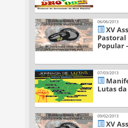
06/06/2013
XV As
Pastoral
Popular 
07/03/2013
Manife
Lutas da
09/02/2013
XV As