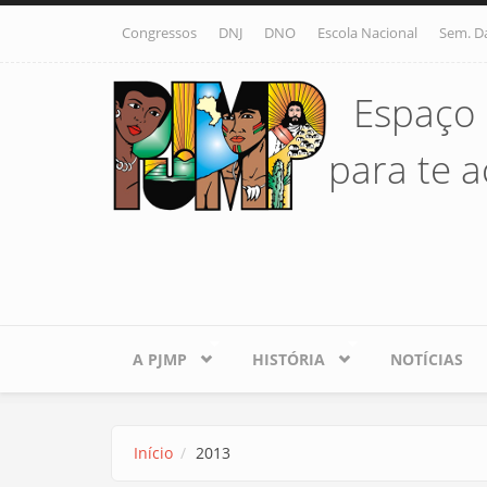
Pular para o conteúdo principal
Congressos
DNJ
DNO
Escola Nacional
Sem. D
Espaço 
para te ac
A PJMP
HISTÓRIA
NOTÍCIAS
Início
2013