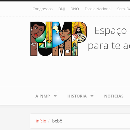
Pular para o conteúdo principal
Congressos
DNJ
DNO
Escola Nacional
Sem. D
Espaço 
para te ac
A PJMP
HISTÓRIA
NOTÍCIAS
Início
bebê