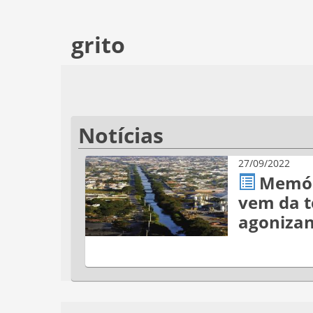
grito
Notícias
27/09/2022
Memóri
vem da t
agonizan