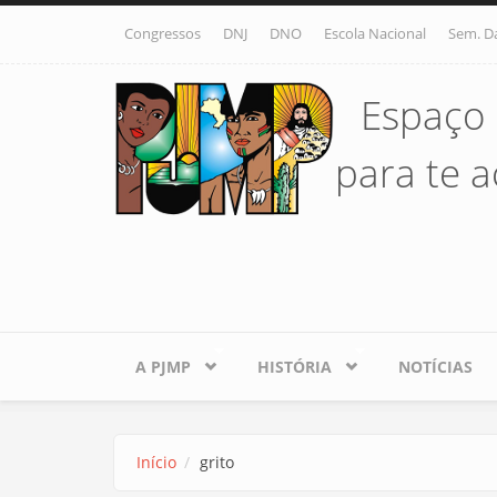
Pular para o conteúdo principal
Congressos
DNJ
DNO
Escola Nacional
Sem. D
Espaço 
para te ac
A PJMP
HISTÓRIA
NOTÍCIAS
Início
grito