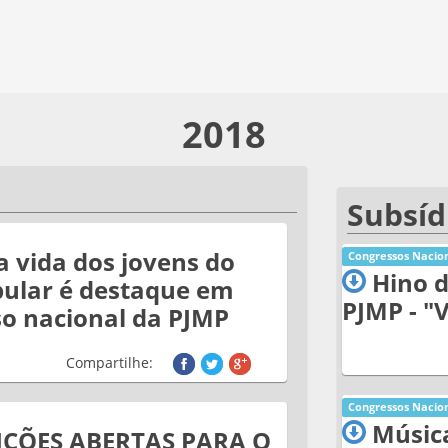
2018
Subsíd
 a vida dos jovens do
Congressos Nacion
Hino d
ular é destaque em
PJMP - "
o nacional da PJMP
Compartilhe:
Congressos Nacion
Músic
IÇÕES ABERTAS PARA O