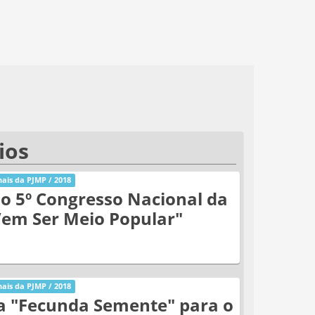
ios
ais da PJMP / 2018
o 5º Congresso Nacional da
Vem Ser Meio Popular"
ais da PJMP / 2018
a "Fecunda Semente" para o