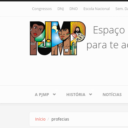
Pular para o conteúdo principal
Congressos
DNJ
DNO
Escola Nacional
Sem. D
Espaço 
para te ac
A PJMP
HISTÓRIA
NOTÍCIAS
Início
profecias