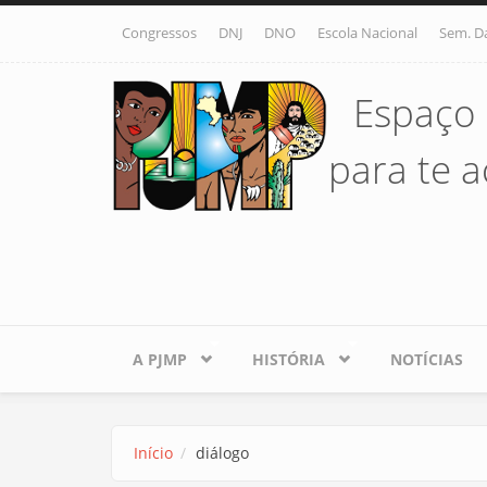
Pular para o conteúdo principal
Congressos
DNJ
DNO
Escola Nacional
Sem. D
Espaço 
para te ac
A PJMP
HISTÓRIA
NOTÍCIAS
Início
diálogo