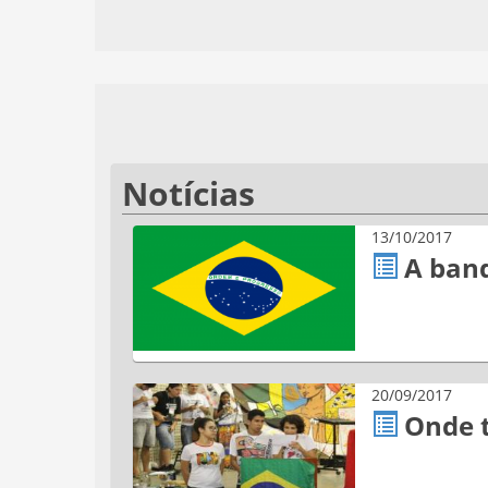
Notícias
13/10/2017
A band
20/09/2017
Onde t