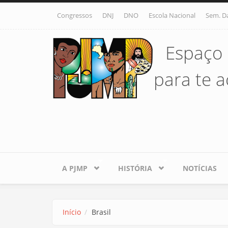
Pular para o conteúdo principal
Congressos
DNJ
DNO
Escola Nacional
Sem. D
Espaço 
para te ac
A PJMP
HISTÓRIA
NOTÍCIAS
Início
Brasil