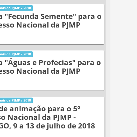
ais da PJMP / 2018
a "Fecunda Semente" para o
esso Nacional da PJMP
ais da PJMP / 2018
 "Águas e Profecias" para o
esso Nacional da PJMP
ais da PJMP / 2018
de animação para o 5º
o Nacional da PJMP -
GO, 9 a 13 de julho de 2018